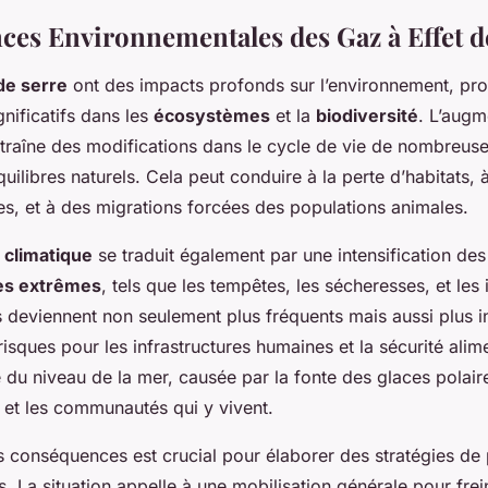
es Environnementales des Gaz à Effet d
 de serre
ont des impacts profonds sur l’environnement, pr
nificatifs dans les
écosystèmes
et la
biodiversité
. L’augm
traîne des modifications dans le cycle de vie de nombreus
uilibres naturels. Cela peut conduire à la perte d’habitats, à
es, et à des migrations forcées des populations animales.
climatique
se traduit également par une intensification de
es extrêmes
, tels que les tempêtes, les sécheresses, et les
deviennent non seulement plus fréquents mais aussi plus i
isques pour les infrastructures humaines et la sécurité alim
 du niveau de la mer, causée par la fonte des glaces polai
 et les communautés qui y vivent.
conséquences est crucial pour élaborer des stratégies de 
s. La situation appelle à une mobilisation générale pour frei