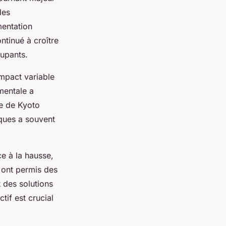
des
mentation
ntinué à croître
cupants.
mpact variable
mentale a
e de Kyoto
iques a souvent
e à la hausse,
 ont permis des
t des solutions
if est crucial