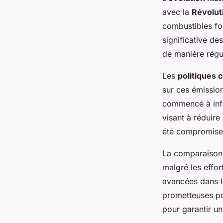
avec la
Révoluti
combustibles fos
significative de
de manière régu
Les
politiques 
sur ces émissio
commencé à infl
visant à réduire
été compromise 
La comparaison 
malgré les effo
avancées dans le
prometteuses pou
pour garantir un