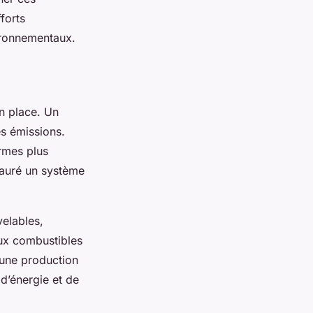
forts
vironnementaux.
n place. Un
es émissions.
ormes plus
tauré un système
velables,
aux combustibles
 une production
d’énergie et de