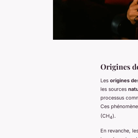
Origines de
Les
origines de
les sources
natu
processus comme
Ces phénomènes 
(CH
).
4
En revanche, les