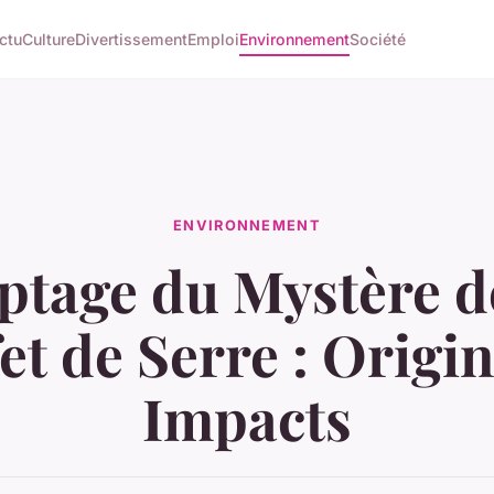
ctu
Culture
Divertissement
Emploi
Environnement
Société
ENVIRONNEMENT
ptage du Mystère d
fet de Serre : Origin
Impacts