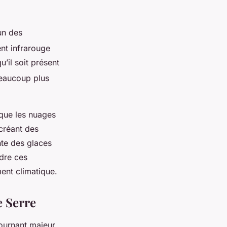
’un des
nt infrarouge
qu’il soit présent
beaucoup plus
 que les nuages
 créant des
nte des glaces
ndre ces
ent climatique.
e Serre
ournant majeur