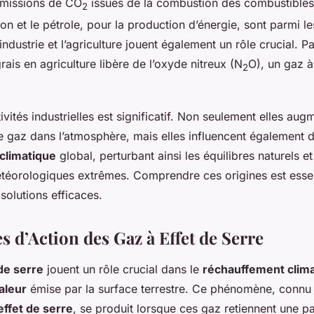
émissions de CO
issues de la combustion des combustibles 
2
 et le pétrole, pour la production d’énergie, sont parmi le
’industrie et l’agriculture jouent également un rôle crucial. 
ngrais en agriculture libère de l’oxyde nitreux (N
O), un gaz à
2
ivités industrielles est significatif. Non seulement elles aug
e gaz dans l’atmosphère, mais elles influencent également d
climatique
global, perturbant ainsi les équilibres naturels e
orologiques extrêmes. Comprendre ces origines est essen
solutions efficaces.
 d’Action des Gaz à Effet de Serre
 de serre
jouent un rôle crucial dans le
réchauffement clim
aleur
émise par la surface terrestre. Ce phénomène, connu
ffet de serre
, se produit lorsque ces gaz retiennent une pa