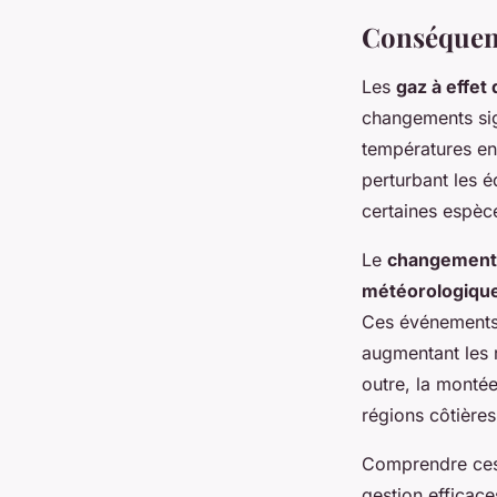
Conséquenc
Les
gaz à effet
changements sig
températures en
perturbant les éq
certaines espèc
Le
changement 
météorologiqu
Ces événements 
augmentant les r
outre, la montée
régions côtières
Comprendre ces 
gestion efficace