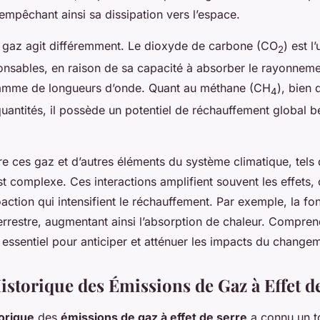
 empêchant ainsi sa dissipation vers l’espace.
gaz agit différemment. Le dioxyde de carbone (CO
) est l
2
onsables, en raison de sa capacité à absorber le rayonneme
gamme de longueurs d’onde. Quant au méthane (CH
), bien 
4
quantités, il possède un potentiel de réchauffement global 
tre ces gaz et d’autres éléments du système climatique, tels
st complexe. Ces interactions amplifient souvent les effets,
action qui intensifient le réchauffement. Par exemple, la fo
terrestre, augmentant ainsi l’absorption de chaleur. Compre
essentiel pour anticiper et atténuer les impacts du changem
istorique des Émissions de Gaz à Effet d
torique
des
émissions de gaz à effet de serre
a connu un t