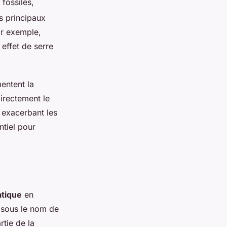
fossiles,
s principaux
Par exemple,
 effet de serre
mentent la
irectement le
t exacerbant les
tiel pour
atique
en
 sous le nom de
rtie de la