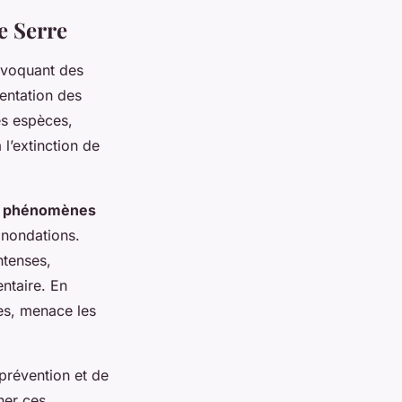
e Serre
ovoquant des
entation des
es espèces,
 l’extinction de
s
phénomènes
 inondations.
ntenses,
entaire. En
res, menace les
prévention et de
ner ces