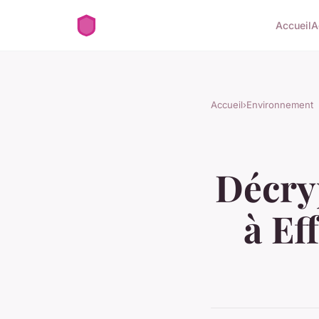
Accueil
A
Accueil
›
Environnement
Décry
à Ef